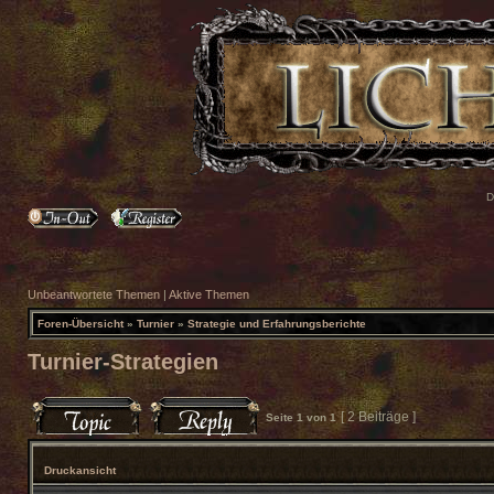
D
Unbeantwortete Themen
|
Aktive Themen
Foren-Übersicht
»
Turnier
»
Strategie und Erfahrungsberichte
Turnier-Strategien
[ 2 Beiträge ]
Seite
1
von
1
Druckansicht