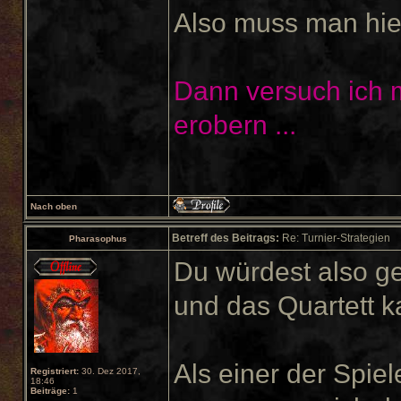
Also muss man hie
Dann versuch ich m
erobern ...
Nach oben
Betreff des Beitrags:
Re: Turnier-Strategien
Pharasophus
Du würdest also g
und das Quartett k
Als einer der Spiel
Registriert:
30. Dez 2017,
18:46
Beiträge:
1