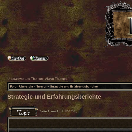
Unbeantwortete Themen
|
Aktive Themen
Foren-Übersicht
»
Turnier
»
Strategie und Erfahrungsberichte
Strategie und Erfahrungsberichte
[ 1 Thema ]
Seite
1
von
1