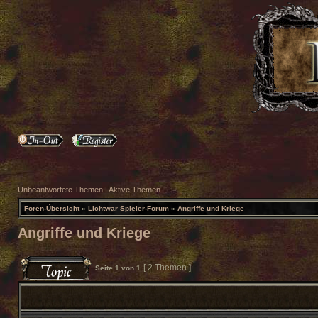
Unbeantwortete Themen
|
Aktive Themen
Foren-Übersicht
»
Lichtwar Spieler-Forum
»
Angriffe und Kriege
Angriffe und Kriege
[ 2 Themen ]
Seite
1
von
1