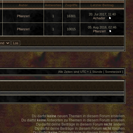
Autor
Antworten
Zugriffe
Letzter Beitrag
20. Jul 2017, 11:40
Pflanzerl
1
16301
Achador
05. Aug 2016, 02:46
Pflanzerl
1
10015
Pflanzerl
Alle Zeiten sind UTC + 1 Stunde [ Sommerzeit ]
Du darfst
keine
neuen Themen in diesem Forum erstellen.
Du darfst
keine
Antworten zu Themen in diesem Forum erstellen.
Du darfst deine Beiträge in diesem Forum
nicht
ändern.
Du darfst deine Beiträge in diesem Forum
nicht
löschen.
Du darfst
keine
Dateianhänge in diesem Forum erstellen.