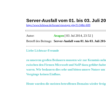
Server-Ausfall vom 01. bis 03. Juli 2
https://www.lichtwar.de/forum/viewtopic.php?f=34&t=609
Autor:
Aragon
[ 03. Jul 2014, 23:52 ]
Betreff des Beitrags:
Server-Ausfall vom 01. bis 03. Juli 201
Liebe Lichtwar-Freunde
zu unserem großen Bedauern mussten wir zur Kenntnis neh
zwischen den Firmen Microsoft und NoIP dazu geführt haben
waren. Wir bedauern dies sehr und bitten unsere Nutzer um 
Vorgänge keinen Einfluss.
Heute wurden die meisten betroffenen Domains wieder freigesc
Hier noch ein paar Infos zum Thema:
.
.