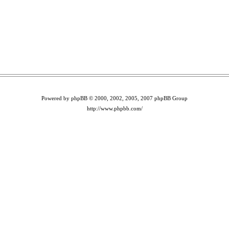
bar – zumindest die meisten. Microsoft hat 18 der
Seite Ars Technica. Kurios: Unseren Recherchen
nnten Malware-Hosts wieder erreichbar. Anscheinend
 immer warten wir auf ein Statement von Microsoft,
Powered by phpBB © 2000, 2002, 2005, 2007 phpBB Group
http://www.phpbb.com/