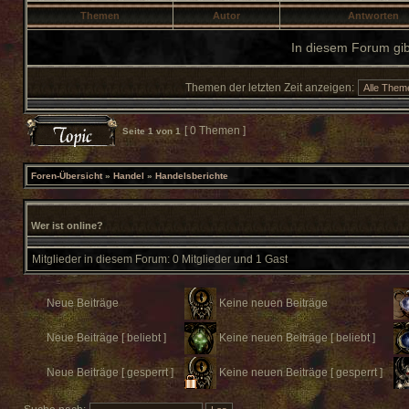
Themen
Autor
Antworten
In diesem Forum gib
Themen der letzten Zeit anzeigen:
[ 0 Themen ]
Seite
1
von
1
Foren-Übersicht
»
Handel
»
Handelsberichte
Wer ist online?
Mitglieder in diesem Forum: 0 Mitglieder und 1 Gast
Neue Beiträge
Keine neuen Beiträge
Neue Beiträge [ beliebt ]
Keine neuen Beiträge [ beliebt ]
Neue Beiträge [ gesperrt ]
Keine neuen Beiträge [ gesperrt ]